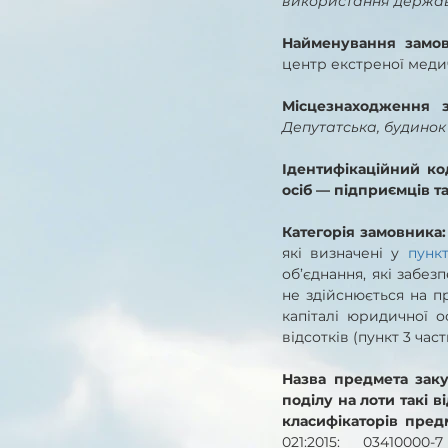
використання державн
Найменування замов
центр екстреної меди
Місцезнаходження 
Депутатська, будинок 
Ідентифікаційний ко
осіб — підприємців т
Категорія замовника:
які визначені у 
пункт
об’єднання, які забез
не здійснюється на пр
капіталі юридичної о
відсотків (пункт 3 час
Назва предмета заку
поділу на лоти такі в
класифікаторів предм
021:2015: 0341000