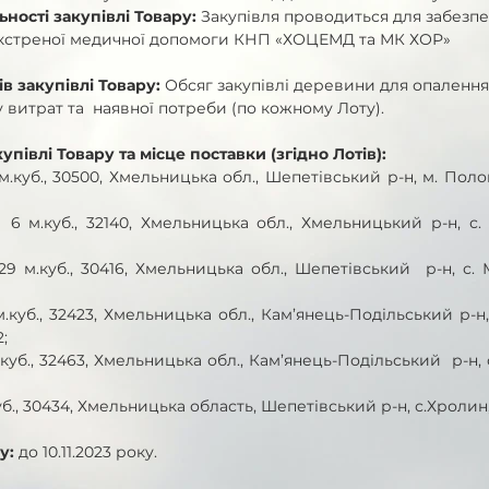
ності закупівлі Товару: 
Закупівля проводиться для забезп
в екстреної медичної допомоги КНП «ХОЦЕМД та МК ХОР» 
в закупівлі Товару:
 Обсяг закупівлі деревини для опаленн
 витрат та  наявної потреби (по кожному Лоту).
упівлі Товару та місце поставки (згідно Лотів): 
 м.куб., 30500, Хмельницька обл., Шепетівський р-н, м. Поло
  6 м.куб., 32140, Хмельницька обл., Хмельницький р-н, с. 
 29 м.куб., 30416, Хмельницька обл., Шепетівський  р-н, с. 
м.куб., 32423, Хмельницька обл., Кам’янець-Подільський р-н, 
;
м.куб., 32463, Хмельницька обл., Кам’янець-Подільський  р-н, с
.куб., 30434, Хмельницька область, Шепетівський р-н, с.Хролин
у:
 до 10.11.2023 року.