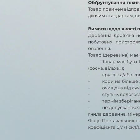
Обґрунтування техніч
Товар повинен відпові
діючим стандартам, ви
Вимоги щодо якості п
Деревина дров’яна н
побутових пристроях
опалення.
Товар (деревина) має
-          Товар має бут
(сосна, вільха…);
-          круглі та/або
-          кори не більше
-          очищена від
-          ступінь волог
-          термін зберіга
-          не допускаєт
гнила деревина, мінера
Якщо Постачальник по
коефіцієнта 0,7 (1 скл/м