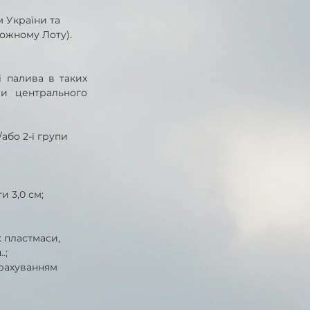
 України та 
кожному Лоту).
 палива в таких 
и центрального 
а/або 2-ї групи 
и 3,0 см;
: пластмаси, 
.; 
рахуванням 