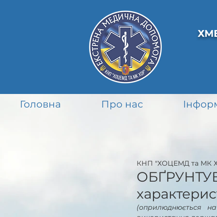
ХМ
Головна
Про нас
Інфор
КНП "ХОЦЕМД та МК 
ОБҐРУНТУВ
характерис
(оприлюднюється на