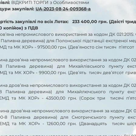
влі: 
ВІДКРИТІ ТОРГИ
з Особливостями
ури закупівлі: 
UA-2023-08-24-009368-a
тість закупівлі по всіх Лотах:   233 400,00 грн. (Двісті три
0 копійок) з ПДВ
ов’яна непромислового використання за кодом ДК 021:2015: 
Паливна деревина) для Полонської підстанції екстреної ме
та МК ХОР» - 97500,00 грн. (Дев’яносто сім тисяч  п’ятсот 
ревина дров’яна непромислового використання за кодом ДК 021:
-8 Паливна деревина) для Михайлівського пункту екст
та МК ХОР» - 9900,00 грн. (Дев’ять  тисяч дев’ятсот гриве
ревина дров’яна непромислового використання за кодом ДК 021:
-8 Паливна деревина) для Михайлючського пункту екст
Д та МК ХОР» - 43500,00 грн. (Сорок три  тисячі п’ятсо
еревина дров’яна непромислового використання за кодом ДК 02
0-8 Паливна деревина) для Смотричського пункту екст
Д та МК ХОР» - 12600,00 грн. (Дванадцять  тисяч шістс