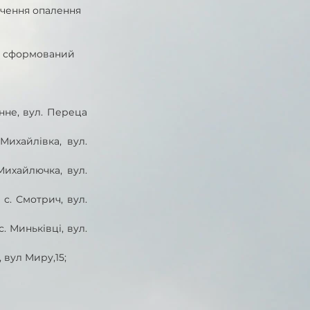
ечення опалення 
я сформований  
нне, вул. Переца 
Михайлівка, вул. 
Михайлючка, вул. 
с. Смотрич, вул. 
. Миньківці, вул. 
, вул Миру,15;