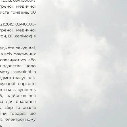
2015: 03410000-7 
реної медичної 
ста гривень, 00 
:2015: 03410000-
реної медичної 
н, 00 копійок) з 
дмета закупівлі, 
а всіх фактичних 
сплачуються або 
нодавства щодо 
ету закупівлі з 
дмета закупівлі» 
уваної вартості 
ення закупівель 
, здійснювався 
а для опалення 
 збір та аналіз 
іни товарів, що 
 в електронному 
.