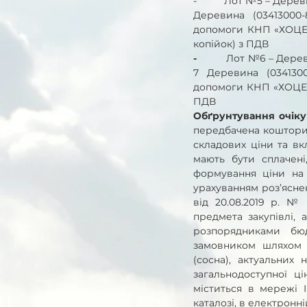
-          Лот №5 – Де
Деревина (03413000
допомоги КНП «ХОЦЕМД
копійок) з ПДВ 
-          
Лот №6 – Дерев
7 Деревина (034130
допомоги КНП «ХОЦЕМД 
ПДВ
Обґрунтування очікув
передбачена кошторисо
складових ціни та вк
мають бути сплачені
формування ціни на в
урахуванням роз’яснен
від 20.08.2019 р. № 
предмета закупівлі,
розпорядниками бюдж
замовником шляхом 
(сосна), актуальних
загальнодоступної ці
міститься в мережі І
каталозі, в електронні