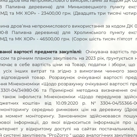
ревина дров’яна непромислового використання за кодом ДК 021:
-8 Паливна деревина) для Миньковецького пункту екст
 та МК ХОР» - 23400,00 грн. (Двадцять три тисячі чотири
ина дров’яна непромислового використання за кодом ДК 021
00-8 Паливна деревина) для Хролинського пункту екст
та МК ХОР» - 46500,00 грн. (Сорок шість тисяч п’ятсот  гр
аної вартості предмета закупівлі:
  Очікувана вартість пре
м та річним планом закупівель на 2023 рік, ґрунтується н
лючає в себе вартість ціни на Товар, податки і збори, що 
, усіх інших витрат та згідно з вимогами чинного зако
ідповідний товар. Розрахунок очікуваної вартості предм
ня Мінекономіки «Щодо розрахунку очікуваної вартості пре
3301-04/34980-06 та Примірної методика визначення очік
 а також інфолиста Мінекономіки «Щодо передумов здійсн
етних коштів» від 10.09.2020 р. N° 3304-04/55366-06
моніторингу середньо ринкових цін на деревину (Дров
 на момент моніторингу. Замовником здійснювався пошук,
нової інформації, до якої відноситься інформація про ц
нтернет у відкритому доступі на сайтах постачальників,
й системі закупівель "ProZorro " щодо аналогічних закупівель