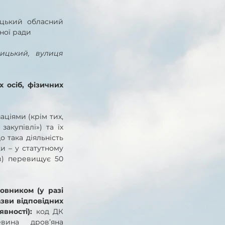
цький обласний 
ної ради
ицький, вулиця 
осіб, фізичних 
ціями (крім тих, 
акупівлі») та їх 
 така діяльність 
и – у статутному 
в) перевищує 50 
вником (у разі 
азви відповідних 
вності): 
код ДК 
вина дров’яна 