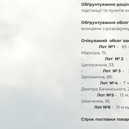
Обґрунтування доціль
підстанції та пункті
Обґрунтування обсягі
виходячи з розрахунку
Очікуваний  обсяг зак
-          
Лот №1
 –  65
Маркіша, 15;
-          
Лот №2
 –
Центральна, 33;
-          
Лот №3
 – 
Залізнична, 8б;
-          
Лот №4
 – 7 
Дмитра Бачинського, 2
-          
Лот №5
 –  13 
Шевченка, 18;
-          
Лот №6
 –  31 м
Строк поставки товар