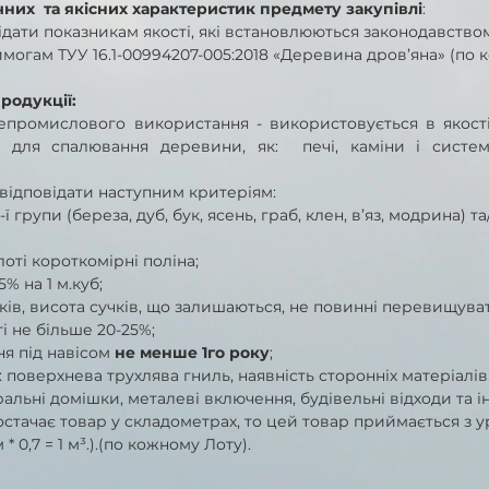
них  та якісних характеристик предмету закупівлі
:
дати показникам якості, які встановлюються законодавством
могам ТУУ 16.1-00994207-005:2018 «Деревина дров’яна» (по 
родукції:
епромислового використання - використовується в якості
 для спалювання деревини, як:  печі, каміни і систем
 відповідати наступним критеріям:
и 1-ї групи (береза, дуб, бук, ясень, граб, клен, в’яз, модрина) т
 колоті короткомірні поліна;
 5% на 1 м.куб;
 сучків, висота сучків, що залишаються, не повинні перевищуват
ості не більше 20-25%;
ння під навісом 
не менше 1го року
;
ься: поверхнева трухлява гниль, наявність сторонніх матеріалів
льні домішки, металеві включення, будівельні відходи та ін.
стачає товар у складометрах, то цей товар приймається з у
 * 0,7 = 1 м³.).(по кожному Лоту).