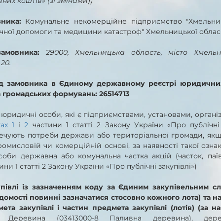
их коштів» (зі змінами))
ника: 
Комунальне некомерційне підприємство "Хмельни
чної допомоги та медицини катастроф" Хмельницької облас
замовника: 
29000, Хмельницька область, місто Хмельн
20.
д замовника в Єдиному державному реєстрі юридичних 
а громадських формувань: 26514713
 
юридичні особи, які є підприємствами, установами, організа
ах 1
 і 
2
 частини 1 статті 2 Закону України «Про публічні з
печують потреби держави або територіальної громади, якщо
омисловій чи комерційній основі, за наявності такої ознак
соби державна або комунальна частка акцій (часток, паї
тини 1 статті 2 Закону України «Про публічні закупівлі»)
півлі із зазначенням коду за Єдиним закупівельним сло
ідомості повинні зазначатися стосовно кожного лота) та н
ета закупівлі і частин предмета закупівлі (лотів) (за ная
0-7 Деревина (03413000-8 Паливна деревина), дере