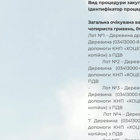
Вид процедури закупі
Ідентифікатор процед
Загальна очікувана вар
чотириста гривень, 0
Лот №1 – Деревина др
Деревина (03413000-8 
допомоги КНП «ХОЦЕМД 
копійок) з ПДВ
-          Лот №2 – Де
Деревина (03413000
допомоги КНП «ХОЦЕМД 
ПДВ 
-          Лот №3 – Де
Деревина (03413000
допомоги КНП «ХОЦЕМ
копійок) з ПДВ 
-          Лот №4 – Д
7 Деревина (0341300
допомоги КНП «ХОЦЕМ
копійок) з ПДВ 