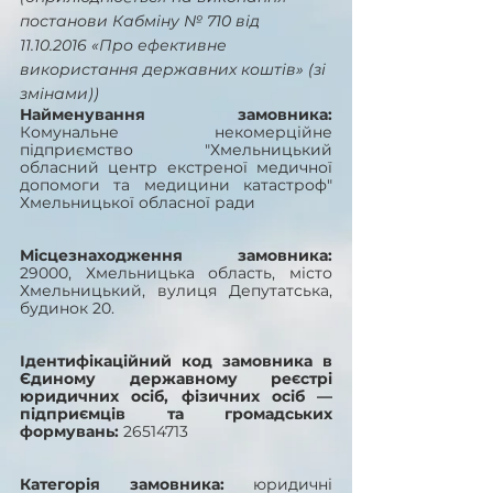
постанови Кабміну № 710 від 
11.10.2016 «Про ефективне 
використання державних коштів» (зі 
змінами))
Найменування замовника: 
Комунальне некомерційне 
підприємство "Хмельницький 
обласний центр екстреної медичної 
допомоги та медицини катастроф" 
Хмельницької обласної ради
Місцезнаходження замовника: 
29000, Хмельницька область, місто 
Хмельницький, вулиця Депутатська, 
будинок 20.
Ідентифікаційний код замовника в 
Єдиному державному реєстрі 
юридичних осіб, фізичних осіб — 
підприємців та громадських 
формувань: 
26514713
Категорія замовника: 
юридичні 