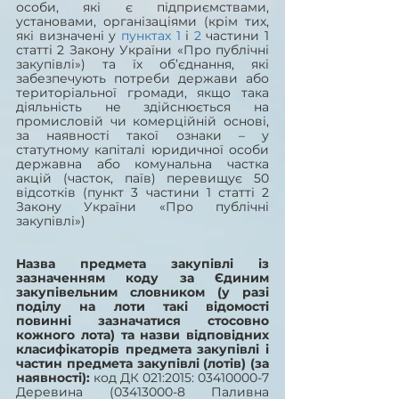
особи, які є підприємствами, 
установами, організаціями (крім тих, 
які визначені у 
пунктах 1
 і 
2
 частини 1 
статті 2 Закону України «Про публічні 
закупівлі») та їх об’єднання, які 
забезпечують потреби держави або 
територіальної громади, якщо така 
діяльність не здійснюється на 
промисловій чи комерційній основі, 
за наявності такої ознаки – у 
статутному капіталі юридичної особи 
державна або комунальна частка 
акцій (часток, паїв) перевищує 50 
відсотків (пункт 3 частини 1 статті 2 
Закону України «Про публічні 
закупівлі»)
Назва предмета закупівлі із 
зазначенням коду за Єдиним 
закупівельним словником (у разі 
поділу на лоти такі відомості 
повинні зазначатися стосовно 
кожного лота) та назви відповідних 
класифікаторів предмета закупівлі і 
частин предмета закупівлі (лотів) (за 
наявності): 
код ДК 021:2015: 03410000-7 
Деревина (03413000-8 Паливна 