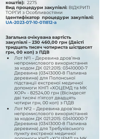
коштів):
  2275
Вид процедури закупівлі: 
ВІДКРИТІ 
ТОРГИ
з Особливостями
Ідентифікатор процедури закупівлі: 
UA-2023-07-10-011812-a
Загальна очікувана вартість 
закупівлі – 230 460,00 грн (Двісті 
тридцять тисяч чотириста шістдесят 
грн, 00 коп) з ПДВ 
Лот №1 – Деревина дров’яна 
непромислового використання 
за кодом ДК 021:2015: 03410000-7 
Деревина (03413000-8 Паливна 
деревина) для Полонської 
підстанції екстреної медичної 
допомоги КНП «ХОЦЕМД та МК 
ХОР» - 82524,00 грн (Вісімдесят 
дві тисячі п’ятсот двадцять 
чотири грн, 00 коп) з ПДВ
Лот №2 – Деревина дров’яна 
непромислового використання 
за кодом ДК 021:2015: 03410000-7 
Деревина (03413000-8 Паливна 
деревина) для Требухівського 
пункту екстреної медичної 
допомоги КНП «ХОЦЕМД та МК 