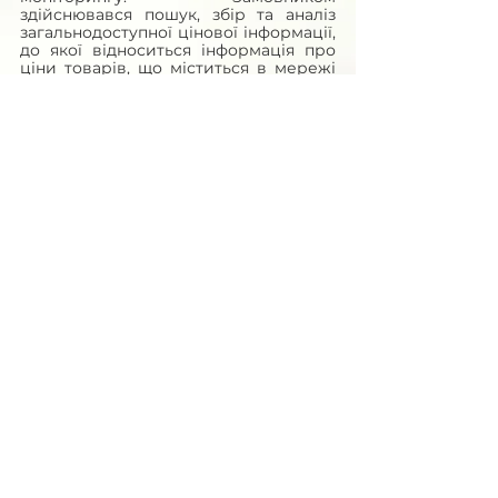
здійснювався пошук, збір та аналіз 
загальнодоступної цінової інформації, 
до якої відноситься інформація про 
ціни товарів, що міститься в мережі 
Інтернет у відкритому доступі на 
сайтах постачальників, в 
електронному каталозі, в електронній 
системі закупівель "ProZorro " щодо 
аналогічних закупівель.
Обґрунтування доцільності 
закупівлі Товару: 
Закупівля 
проводиться для забезпечення 
опалення підстанції та пунктів 
екстреної медичної допомоги КНП 
«ХОЦЕМД та МК ХОР» 
Обґрунтування обсягів закупівлі 
Товару:
 Обсяг закупівлі деревини для 
опалення сформований  виходячи з 
розрахунку витрат та  наявної 
потреби (по кожному Лоту).
Очікуваний  обсяг закупівлі Товару 
та місце поставки (згідно Лотів): 
Лот №1
 –  65 м.куб., 30500, 
Хмельницька обл., Шепетівський 