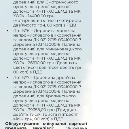
деревина) для Смотричського 
пункту екстреної медичної 
допомоги КНП «ХОЦЕМД та МК 
ХОР» - 14490,00 грн 
(Чотирнадцять тисяч чотириста 
дев’яносто грн, 00 коп) з ПДВ
Лот №6 – Деревина дров’яна 
непромислового використання 
за кодом ДК 021:2015: 03410000-7 
Деревина (03413000-8 Паливна 
деревина) для Миньковецького 
пункту екстреної медичної 
допомоги КНП «ХОЦЕМД та МК 
ХОР» - 26910,00 грн (Двадцять 
шість тисяч дев’ятсот десять грн, 
00 коп) з ПДВ
Лот №7 – Деревина дров’яна 
непромислового використання 
за кодом ДК 021:2015: 03410000-7 
Деревина (03413000-8 Паливна 
деревина) для Хролинського 
пункту екстреної медичної 
допомоги КНП «ХОЦЕМД та МК 
ХОР» - 39358,00 грн (Тридцять 
дев’ять тисяч триста п’ятдесят 
вісім грн, 00 коп) з ПДВ
Обґрунтування очікуваної вартості 
предмета закупівлі:
  Очікувана 