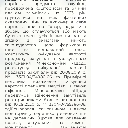
вартість предмета закупівлі, 
передбачена кошторисом та річним 
планом закупівель на 2023 рік, 
ґрунтується на всіх фактичних 
складових ціни та включає в себе 
вартість ціни на Товар, податки і 
збори, що сплачуються або мають 
бути сплачені, усіх інших витрат та 
згідно з вимогами чинного 
законодавства щодо формування 
ціни на відповідний товар. 
Розрахунок очікуваної вартості 
предмету закупівлі з урахуванням 
роз’яснення Мінекономіки «Щодо 
розрахунку очікуваної вартості 
предмета закупівлі» від 20.08.2019 р. 
№ 3301-04/34980-06 та Примірної 
методика визначення очікуваної 
вартості предмета закупівлі, а також 
інфолиста Мінекономіки «Щодо 
передумов здійснення закупівель 
розпорядниками бюджетних коштів» 
від 10.09.2020 р. N° 3304-04/55366-06, 
здійснювався замовником шляхом 
моніторингу середньо ринкових цін 
на деревину (Дрова для опалення 
(сосна), актуальних на момент 
моніторингу. Замовником 